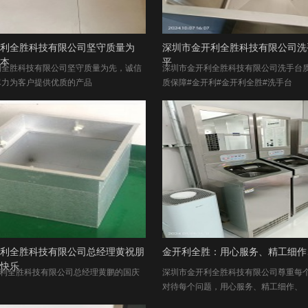
利全胜科技有限公司坚守质量为
深圳市金开利全胜科技有限公司洗
本
平
利全胜科技有限公司坚守质量为先，诚信
深圳市金开利全胜科技有限公司洗手台
尽力为客户提供优质的产品
质保障#金开利#金开利全胜#洗手台
利全胜科技有限公司总经理黄祝朋
金开利全胜：用心服务、精工细作
快乐
利全胜科技有限公司总经理黄鹏的国庆
深圳市金开利全胜科技有限公司尊重每
对待每个问题，用心服务、精工细作、