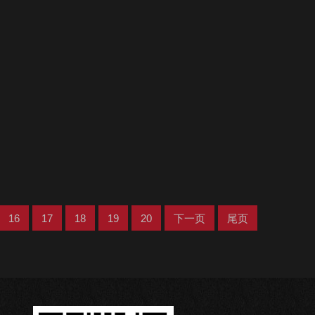
16
17
18
19
20
下一页
尾页