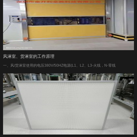
风淋室、货淋室的工作原理
一、风/货淋室使用的电压380V/50HZ电源(L1、L2、L3-火线，N-零线