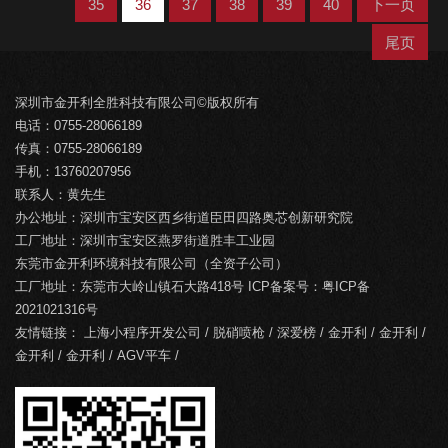
35
36
37
38
39
40
下一页
尾页
深圳市金开利全胜科技有限公司©版权所有
电话：0755-28066189
传真：0755-28066189
手机：13760207956
联系人：黄先生
办公地址：深圳市宝安区西乡街道臣田四路奥芯创新研究院
工厂地址：深圳市宝安区燕罗街道胜丰工业园
东莞市金开利环境科技有限公司（全资子公司）
工厂地址：东莞市大岭山镇石大路418号 ICP备案号：
粤ICP备
2021021316号
友情链接：
上海小程序开发公司
/
脱硝喷枪
/
深爱榜
/
金开利
/
金开利
/
金开利
/
金开利
/
AGV平车
/