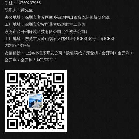
手机：13760207956
联系人：黄先生
办公地址：深圳市宝安区西乡街道臣田四路奥芯创新研究院
工厂地址：深圳市宝安区燕罗街道胜丰工业园
东莞市金开利环境科技有限公司（全资子公司）
工厂地址：东莞市大岭山镇石大路418号 ICP备案号：
粤ICP备
2021021316号
友情链接：
上海小程序开发公司
/
脱硝喷枪
/
深爱榜
/
金开利
/
金开利
/
金开利
/
金开利
/
AGV平车
/