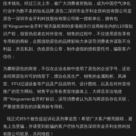
技术领先。经过三次上市，被广大消费者所熟知，成为中国空气净化
行业中为数不多的知名品牌
.
原告二深圳市金开利全胜科技有限公司是
原告一深圳市金开利科技股份有限公司唯一授权单位，拥有包
括“
Kingcarrier
金开利”相关版权和
80
多项相关行业商标在内的
110
项知
识产权，假冒伪劣者在对外宣传、销售的过程中，不仅使用原告享有
专用权的商标，企图借助原告的品牌影响力来误导消费者并谋取不当
利益，并且私刻、伪造原告公章，制作虚假的授权委托书，骗取客户
信任；
为攀附原告的商誉，不仅在企业名称中使用了原告的企业字号，还在
未经两原告许可的情形下，擅自在其生产、销售的金属鞋柜、风淋
室、
FFU
过滤设备等产品及产品说明书、设计图纸，以及在对外宣传
推广的官方网站、销售平台等各类宣传媒体上，大肆且非法地使
用““
Kingcarrier
金开利”标识，误导消费者认为其与两原告存在关联，
严重侵害原告的涉案商标专用权。
现正式对
5
个被告提起诉讼及刑事追责！希望广大客户擦亮眼睛，避
免上当受骗，并请受到欺骗的客户尽快与原告深圳市金开利全胜科技
有限公司联系，共同维权！