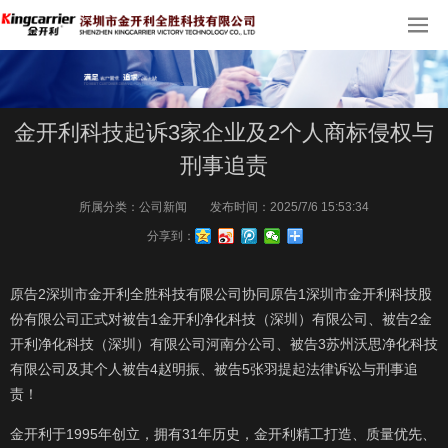
金开利科技起诉3家企业及2个人商标侵权与
刑事追责
所属分类：
公司新闻
发布时间：
2025/7/6 15:53:34
分享到：
原告
2
深圳市金开利全胜科技有限公司协同原告
1
深圳市金开利科技股
份有限公司正式对被告
1
金开利净化科技（深圳）有限公司、被告
2
金
开利净化科技（深圳）有限公司河南分公司、被告
3
苏州沃思净化科技
有限公司及其个人被告
4
赵明振、被告
5
张羽提起法律诉讼与刑事追
责！
金开利于
1995
年创立，拥有
31
年历史，金开利精工打造、质量优先、